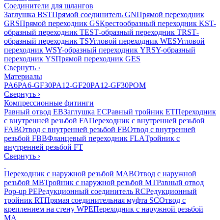
Соединители для шлангов
Заглушка BST
Прямой соединитель GN
Прямой переходник
GRS
Прямой переходник GS
Крестообразный переходник KS
T-
образный переходник TES
Т-образный переходник TRS
Т-
образный переходник TS
Угловой переходник WES
Угловой
переходник WS
Y-образный переходник YRS
Y-образный
переходник YS
Прямой переходник GES
Свернуть
›
Материалы
PA6
PA6-GF30
PA12-GF20
PA12-GF30
POM
Свернуть
›
Компрессионные фитинги
Равный отвод EB
Заглушка EC
Равный тройник ET
Переходник
с внутренней резьбой FA
Переходник с внутренней резьбой
FAB
Отвод с внутренней резьбой FB
Отвод с внутренней
резьбой FBB
Фланцевый переходник FLA
Тройник с
внутренней резьбой FT
Свернуть
›
Переходник с наружной резьбой MAB
Отвод с наружной
резьбой MB
Тройник с наружной резьбой MT
Равный отвод
Pop-up PE
Редукционный соединитель RC
Редукционный
тройник RT
Прямая соединительная муфта SC
Отвод с
креплением на стену WPE
Переходник с наружной резьбой
MA