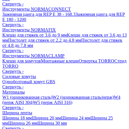
Свернуть
›
Инструменты
NORMACONNECT
Зажимная цанга для REP E 38 - 168.3
Зажимная цанга для REP
E 180 - 1200
Свернуть
›
Инструменты
NORMAFIX
Клещи для стяжек от 3.6 до 9 мм
Клещи для стяжек от 3.6 до 13
мм
Пистолет для стяжек от 2.2 до 4.8 мм
Пистолет для стяжек
от 4.8 до 7.8 мм
Свернуть
›
Инструменты
NORMACLAMP
Клещи для хомутов
Монтажные клещи
Отвертка TORRO
Стенд
TORRO
Свернуть
›
Силовые хомуты
Одноболтовый хомут GBS
Свернуть
›
Материалы
W1 (оцинкованная сталь)
W2 (оцинкованная сталь/нерж)
W4
(нерж AISI 304)
W5 (нерж AISI 316)
Свернуть
›
Ширина ленты
Ширина 18 мм
Ширина 20 мм
Ширина 24 мм
Ширина 25
мм
Ширина 26 мм
Ширина 30 мм
Свернуть
›