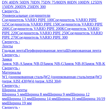
DN 40
DN 50
DN 70
DN 75
DN 75/80
DN 80
DN 100
DN 125
DN
150
DN 200
DN 250
DN 300
Свернуть
›
Универсальные соединители
Соединитель VARIO PIPE 100
Соединитель VARIO PIPE
125
Соединитель VARIO PIPE 150
Соединитель VARIO PIPE
200G
Соединитель VARIO PIPE 200K
Соединитель VARIO
PIPE 220
Соединитель VARIO PIPE 250
Соединитель VARIO
PIPE 270
Соединитель VARIO PIPE 300
Свернуть
›
Ленты
Гладкая лента
Перфорированная лента
Штампованная лента
Свернуть
›
Замки
Замок NB-A
Замок NB-D
Замок NB-G
Замок NB-H
Замок NB-K
Свернуть
›
Материалы
W1 (оцинкованная сталь)
W2 (оцинкованная сталь/нерж)
W3
(нерж AISI 430)
W4 (нерж AISI 304)
Свернуть
›
Ширина ленты
Ширина 5 мм
Ширина 8 мм
Ширина 9 мм
Ширина 12
мм
Ширина 13 мм
Ширина 14 мм
Ширина 16 мм
Ширина 16/19
мм
Ширина 19 мм
Свернуть
›