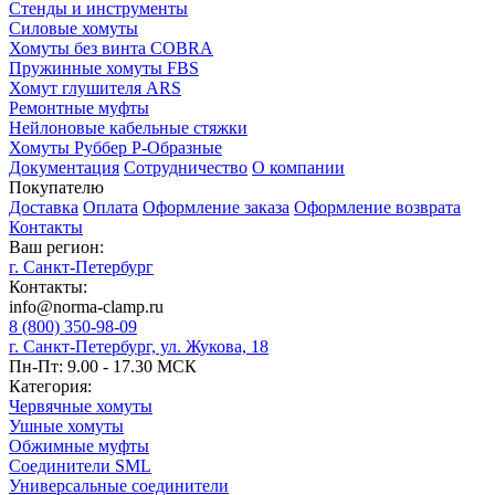
Стенды и инструменты
Силовые хомуты
Хомуты без винта COBRA
Пружинные хомуты FBS
Хомут глушителя ARS
Ремонтные муфты
Нейлоновые кабельные стяжки
Хомуты Руббер Р-Образные
Документация
Сотрудничество
О компании
Покупателю
Доставка
Оплата
Оформление заказа
Оформление возврата
Контакты
Ваш регион:
г. Санкт-Петербург
Контакты:
info@norma-clamp.ru
8 (800) 350-98-09
г. Санкт-Петербург, ул. Жукова, 18
Пн-Пт: 9.00 - 17.30 МСК
Категория:
Червячные хомуты
Ушные хомуты
Обжимные муфты
Соединители SML
Универсальные соединители