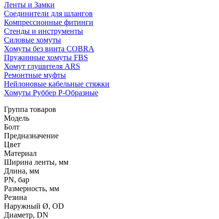
Ленты и Замки
Соединители для шлангов
Компрессионные фитинги
Стенды и инструменты
Силовые хомуты
Хомуты без винта COBRA
Пружинные хомуты FBS
Хомут глушителя ARS
Ремонтные муфты
Нейлоновые кабельные стяжки
Хомуты Руббер Р-Образные
Группа товаров
Модель
Болт
Предназначение
Цвет
Материал
Ширина ленты, мм
Длина, мм
PN, бар
Размерность, мм
Резина
Наружный Ø, OD
Диаметр, DN