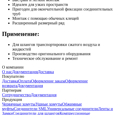
Идеален для узких пространств
Пригоден для окончательной фиксации соединительных
труб
Монтаж с помощью обычных клещей
Расширенный размерный ряд
Применение:
Для шлангов транспортировки сжатого воздуха и
жидкостей
Производство оригинального оборудования
Техническое обслуживание и ремонт
О компании
О нас
Документация
Доставка
Покупателю
Доставка
Оплата
Оформление заказа
Оформление
возврата
Документация
Партнерам
Сотрудничество
Документация
Продукция
Червячные хомуты
Ушные хомуты
Обжимные
муфты
Соединители SML
Универсальные соединители
Ленты и
Замки
Соединители для шлангов
Компрессионные