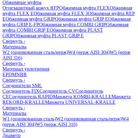
Обжимные муфты
Огнезащитный кожух RFP
Обжимная муфта FLEX
Обжимная
муфта FLEX E
Обжимная муфта FLEX 3
Обжимная муфта REP
E
Обжимная муфта GRIP
Обжимная муфта GRIP E
Обжимная
муфта GRIP E-FP
Обжимная муфта COMBI GRIP
Обжимная
муфта COMBI GRIP E
Обжимная муфта PLAST
GRIP
Обжимная муфта PLAST GRIP E
Свернуть
›
Материалы
W2 (оцинкованная сталь/нерж)
W4 (нерж AISI 304)
W5 (нерж
AISI 316)
Свернуть
›
Материал уплотнения
EPDM
NBR
Свернуть
›
Соединители SML
Соединитель FIX
Соединитель CV
Соединитель
CE
Соединитель RAPID
Манжета KOMBI-KRALLE
Манжета
REKORD-KRALLE
Манжета UNIVERSAL-KRALLE
Свернуть
›
Материалы
W1 (оцинкованная сталь)
W2 (оцинкованная сталь/нерж)
W4
(нерж AISI 304)
W5 (нерж AISI 316)
Свернуть
›
Диаметр