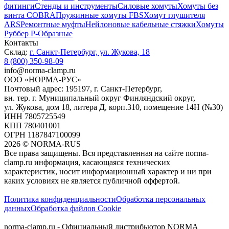
фитинги
Стенды и инструменты
Силовые хомуты
Хомуты без
винта COBRA
Пружинные хомуты FBS
Хомут глушителя
ARS
Ремонтные муфты
Нейлоновые кабельные стяжки
Хомуты
Руббер Р-Образные
Контакты
Склад:
г. Санкт-Петербург, ул. Жукова, 18
8 (800) 350-98-09
info@norma-clamp.ru
ООО «НОРМА-РУС»
Почтовый адрес: 195197, г. Санкт-Петербург,
вн. тер. г. Муниципальный округ Финляндский округ,
ул. Жукова, дом 18, литера Д, корп.310, помещение 14Н (№30)
ИНН 7805725549
КПП 780401001
ОГРН 1187847100099
2026
©
NORMA-RUS
Все права защищены. Вся представленная на сайте norma-
clamp.ru информация, касающаяся технических
характеристик, носит информационный характер и ни при
каких условиях не является публичной оффертой.‍
Политика конфиденциальности
Обработка персональных
данных
Обработка файлов Cookie
norma-clamp.ru - Официальный дистрибьютор NORMA