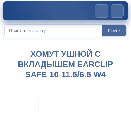
Главная
>
Ушные хомуты
>
Хомут ушной с вкладышем
Поиск
Искать:
EARCLIP SAFE 10-11.5/6.5 W4
ХОМУТ УШНОЙ С
ВКЛАДЫШЕМ EARCLIP
SAFE 10-11.5/6.5 W4