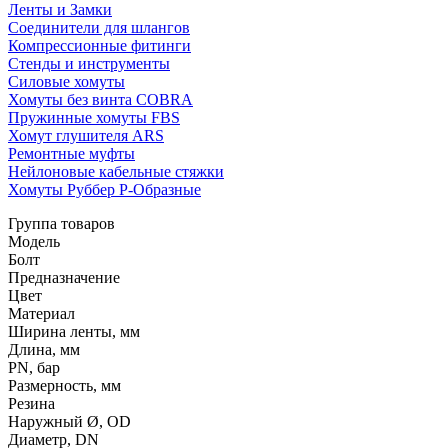
Ленты и Замки
Соединители для шлангов
Компрессионные фитинги
Стенды и инструменты
Силовые хомуты
Хомуты без винта COBRA
Пружинные хомуты FBS
Хомут глушителя ARS
Ремонтные муфты
Нейлоновые кабельные стяжки
Хомуты Руббер Р-Образные
Группа товаров
Модель
Болт
Предназначение
Цвет
Материал
Ширина ленты, мм
Длина, мм
PN, бар
Размерность, мм
Резина
Наружный Ø, OD
Диаметр, DN