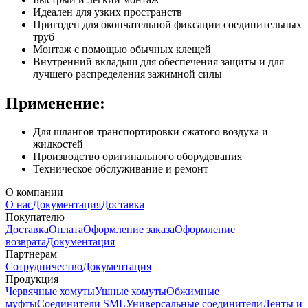
Идеален для узких пространств
Пригоден для окончательной фиксации соединительных
труб
Монтаж с помощью обычных клещей
Внутренний вкладыш для обеспечения защиты и для
лучшего распределения зажимной силы
Применение:
Для шлангов транспортировки сжатого воздуха и
жидкостей
Производство оригинального оборудования
Техническое обслуживание и ремонт
О компании
О нас
Документация
Доставка
Покупателю
Доставка
Оплата
Оформление заказа
Оформление
возврата
Документация
Партнерам
Сотрудничество
Документация
Продукция
Червячные хомуты
Ушные хомуты
Обжимные
муфты
Соединители SML
Универсальные соединители
Ленты и