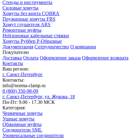
Стенды и инструменты
Силовые хомуты
Хомуты без винта COBRA
Пружинные хомуты FBS
Хомут глушителя ARS
Ремонтные муфты
Нейлоновые кабельные стяжки
Хомуты Руббер Р-Образные
Документация
Сотрудничество
О компании
Покупателю
Доставка
Оплата
Оформление заказа
Оформление возврата
Контакты
Ваш регион:
г. Санкт-Петербург
Контакты:
info@norma-clamp.ru
8 (800) 350-98-09
г. Санкт-Петербург, ул. Жукова, 18
Пн-Пт: 9.00 - 17.30 МСК
Категория:
Червячные хомуты
Ушные хомуты
Обжимные муфты
Соединители SML
Универсальные соединители