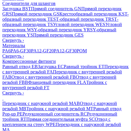
Соединители для шлангов
Заглушка BST
Прямой соединитель GN
Прямой переходник
GRS
Прямой переходник GS
Крестообразный переходник KS
T-
образный переходник TES
Т-образный переходник TRS
Т-
образный переходник TS
Угловой переходник WES
Угловой
переходник WS
Y-образный переходник YRS
Y-образный
переходник YS
Прямой переходник GES
Свернуть
›
Материалы
PA6
PA6-GF30
PA12-GF20
PA12-GF30
POM
Свернуть
›
Компрессионные фитинги
Равный отвод EB
Заглушка EC
Равный тройник ET
Переходник
с внутренней резьбой FA
Переходник с внутренней резьбой
FAB
Отвод с внутренней резьбой FB
Отвод с внутренней
резьбой FBB
Фланцевый переходник FLA
Тройник с
внутренней резьбой FT
Свернуть
›
Переходник с наружной резьбой MAB
Отвод с наружной
резьбой MB
Тройник с наружной резьбой MT
Равный отвод
Pop-up PE
Редукционный соединитель RC
Редукционный
тройник RT
Прямая соединительная муфта SC
Отвод с
креплением на стену WPE
Переходник с наружной резьбой
MA