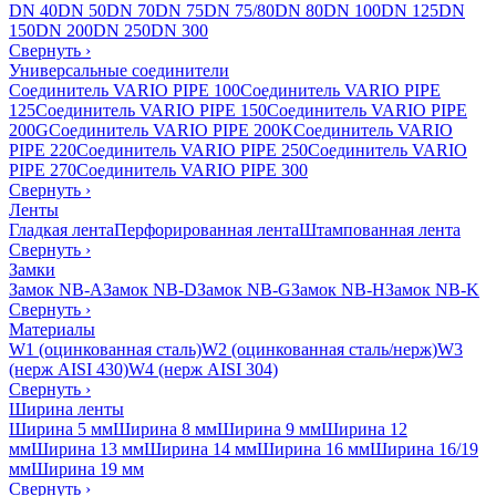
DN 40
DN 50
DN 70
DN 75
DN 75/80
DN 80
DN 100
DN 125
DN
150
DN 200
DN 250
DN 300
Свернуть
›
Универсальные соединители
Соединитель VARIO PIPE 100
Соединитель VARIO PIPE
125
Соединитель VARIO PIPE 150
Соединитель VARIO PIPE
200G
Соединитель VARIO PIPE 200K
Соединитель VARIO
PIPE 220
Соединитель VARIO PIPE 250
Соединитель VARIO
PIPE 270
Соединитель VARIO PIPE 300
Свернуть
›
Ленты
Гладкая лента
Перфорированная лента
Штампованная лента
Свернуть
›
Замки
Замок NB-A
Замок NB-D
Замок NB-G
Замок NB-H
Замок NB-K
Свернуть
›
Материалы
W1 (оцинкованная сталь)
W2 (оцинкованная сталь/нерж)
W3
(нерж AISI 430)
W4 (нерж AISI 304)
Свернуть
›
Ширина ленты
Ширина 5 мм
Ширина 8 мм
Ширина 9 мм
Ширина 12
мм
Ширина 13 мм
Ширина 14 мм
Ширина 16 мм
Ширина 16/19
мм
Ширина 19 мм
Свернуть
›