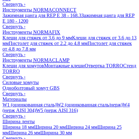
Свернуть
›
Инструменты
NORMACONNECT
Зажимная цанга для REP E 38 - 168.3
Зажимная цанга для REP
E 180 - 1200
Свернуть
›
Инструменты
NORMAFIX
Клещи для стяжек от 3.6 до 9 мм
Клещи для стяжек от 3.6 до 13
мм
Пистолет для стяжек от 2.2 до 4.8 мм
Пистолет для стяжек
от 4.8 до 7.8 мм
Свернуть
›
Инструменты
NORMACLAMP
Клещи для хомутов
Монтажные клещи
Отвертка TORRO
Стенд
TORRO
Свернуть
›
Силовые хомуты
Одноболтовый хомут GBS
Свернуть
›
Материалы
W1 (оцинкованная сталь)
W2 (оцинкованная сталь/нерж)
W4
(нерж AISI 304)
W5 (нерж AISI 316)
Свернуть
›
Ширина ленты
Ширина 18 мм
Ширина 20 мм
Ширина 24 мм
Ширина 25
мм
Ширина 26 мм
Ширина 30 мм
Свернуть
›