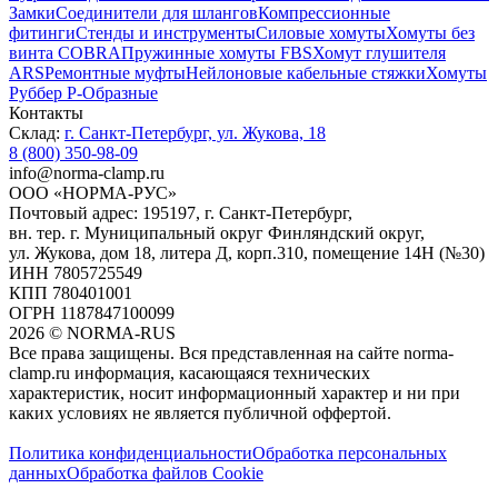
Замки
Соединители для шлангов
Компрессионные
фитинги
Стенды и инструменты
Силовые хомуты
Хомуты без
винта COBRA
Пружинные хомуты FBS
Хомут глушителя
ARS
Ремонтные муфты
Нейлоновые кабельные стяжки
Хомуты
Руббер Р-Образные
Контакты
Склад:
г. Санкт-Петербург, ул. Жукова, 18
8 (800) 350-98-09
info@norma-clamp.ru
ООО «НОРМА-РУС»
Почтовый адрес: 195197, г. Санкт-Петербург,
вн. тер. г. Муниципальный округ Финляндский округ,
ул. Жукова, дом 18, литера Д, корп.310, помещение 14Н (№30)
ИНН 7805725549
КПП 780401001
ОГРН 1187847100099
2026
©
NORMA-RUS
Все права защищены. Вся представленная на сайте norma-
clamp.ru информация, касающаяся технических
характеристик, носит информационный характер и ни при
каких условиях не является публичной оффертой.‍
Политика конфиденциальности
Обработка персональных
данных
Обработка файлов Cookie