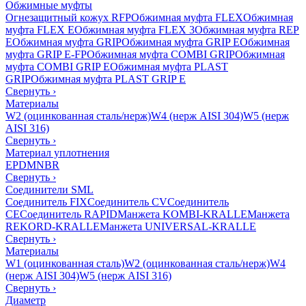
Обжимные муфты
Огнезащитный кожух RFP
Обжимная муфта FLEX
Обжимная
муфта FLEX E
Обжимная муфта FLEX 3
Обжимная муфта REP
E
Обжимная муфта GRIP
Обжимная муфта GRIP E
Обжимная
муфта GRIP E-FP
Обжимная муфта COMBI GRIP
Обжимная
муфта COMBI GRIP E
Обжимная муфта PLAST
GRIP
Обжимная муфта PLAST GRIP E
Свернуть
›
Материалы
W2 (оцинкованная сталь/нерж)
W4 (нерж AISI 304)
W5 (нерж
AISI 316)
Свернуть
›
Материал уплотнения
EPDM
NBR
Свернуть
›
Соединители SML
Соединитель FIX
Соединитель CV
Соединитель
CE
Соединитель RAPID
Манжета KOMBI-KRALLE
Манжета
REKORD-KRALLE
Манжета UNIVERSAL-KRALLE
Свернуть
›
Материалы
W1 (оцинкованная сталь)
W2 (оцинкованная сталь/нерж)
W4
(нерж AISI 304)
W5 (нерж AISI 316)
Свернуть
›
Диаметр